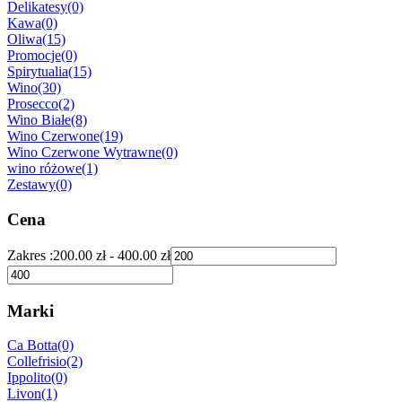
Delikatesy
(0)
Kawa
(0)
Oliwa
(15)
Promocje
(0)
Spirytualia
(15)
Wino
(30)
Prosecco
(2)
Wino Białe
(8)
Wino Czerwone
(19)
Wino Czerwone Wytrawne
(0)
wino różowe
(1)
Zestawy
(0)
Cena
Zakres :
200.00
zł
-
400.00
zł
Marki
Ca Botta
(0)
Collefrisio
(2)
Ippolito
(0)
Livon
(1)