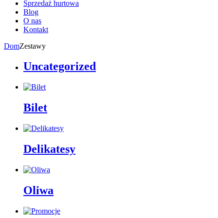
Sprzedaż hurtowa
Blog
O nas
Kontakt
Dom
Zestawy
Uncategorized
Bilet
Delikatesy
Oliwa