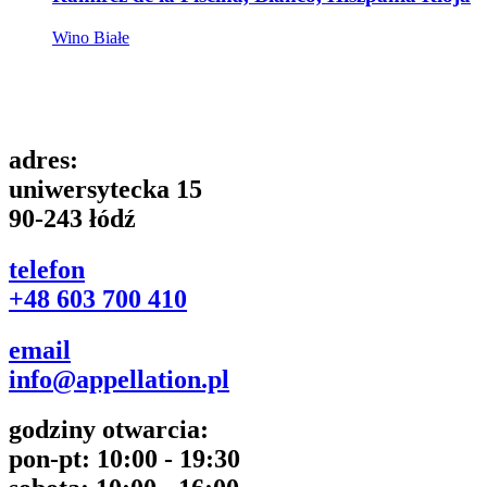
Wino Białe
adres:
uniwersytecka 15
90-243 łódź
telefon
+48 603 700 410
email
info@appellation.pl
godziny otwarcia:
pon-pt: 10:00 - 19:30