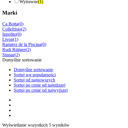
Wytrawne
(1)
Marki
Ca Botta
(0)
Collefrisio
(2)
Ippolito
(0)
Livon
(1)
Ramirez de la Piscina
(0)
Rudi Rüttger
(2)
Sinnae
(2)
Domyślne sortowanie
Domyślne sortowanie
Sortuj wg popularności
Sortuj od najnowszych
Sortuj po cenie od najniższej
Sortuj po cenie od najwyższej
Wyświetlanie wszystkich 5 wyników