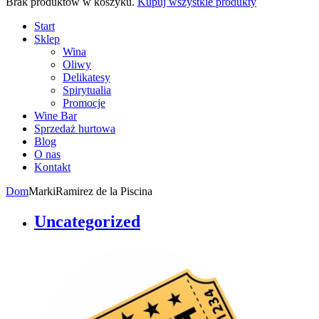
Brak produktów w koszyku.
Kupuj wszystkie produkty
Start
Sklep
Wina
Oliwy
Delikatesy
Spirytualia
Promocje
Wine Bar
Sprzedaż hurtowa
Blog
O nas
Kontakt
Dom
Marki
Ramirez de la Piscina
Uncategorized