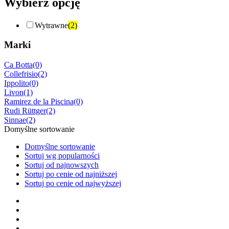
Wybierz opcję
Wytrawne
(2)
Marki
Ca Botta
(0)
Collefrisio
(2)
Ippolito
(0)
Livon
(1)
Ramirez de la Piscina
(0)
Rudi Rüttger
(2)
Sinnae
(2)
Domyślne sortowanie
Domyślne sortowanie
Sortuj wg popularności
Sortuj od najnowszych
Sortuj po cenie od najniższej
Sortuj po cenie od najwyższej