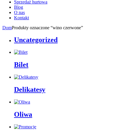
Sprzedaż hurtowa
Blog
O nas
Kontakt
Dom
Produkty oznaczone “wino czerwone”
Uncategorized
Bilet
Delikatesy
Oliwa