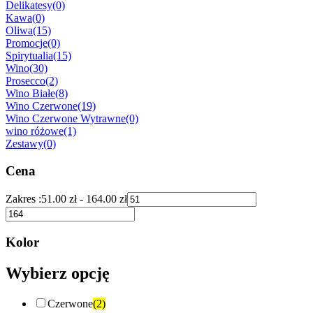
Delikatesy
(0)
Kawa
(0)
Oliwa
(15)
Promocje
(0)
Spirytualia
(15)
Wino
(30)
Prosecco
(2)
Wino Białe
(8)
Wino Czerwone
(19)
Wino Czerwone Wytrawne
(0)
wino różowe
(1)
Zestawy
(0)
Cena
Zakres :
51.00
zł
-
164.00
zł
Kolor
Wybierz opcję
Czerwone
(2)