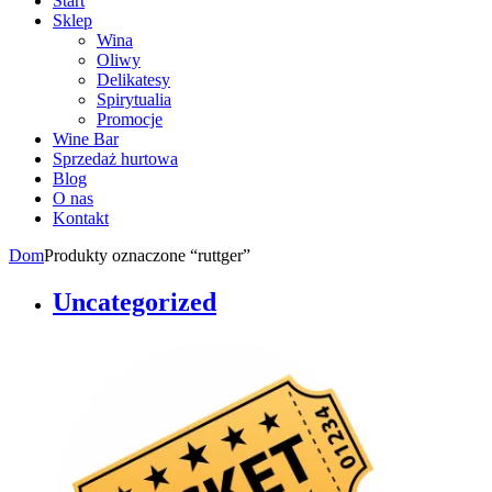
Start
Sklep
Wina
Oliwy
Delikatesy
Spirytualia
Promocje
Wine Bar
Sprzedaż hurtowa
Blog
O nas
Kontakt
Dom
Produkty oznaczone “ruttger”
Uncategorized