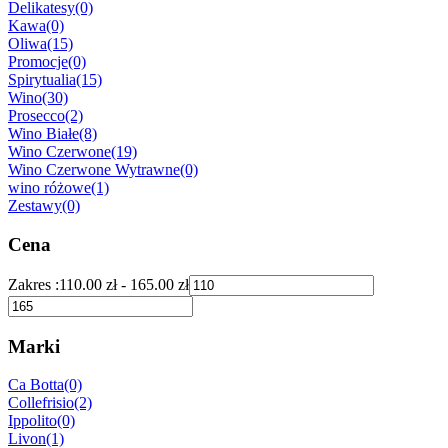
Delikatesy
(0)
Kawa
(0)
Oliwa
(15)
Promocje
(0)
Spirytualia
(15)
Wino
(30)
Prosecco
(2)
Wino Białe
(8)
Wino Czerwone
(19)
Wino Czerwone Wytrawne
(0)
wino różowe
(1)
Zestawy
(0)
Cena
Zakres :
110.00
zł
-
165.00
zł
Marki
Ca Botta
(0)
Collefrisio
(2)
Ippolito
(0)
Livon
(1)