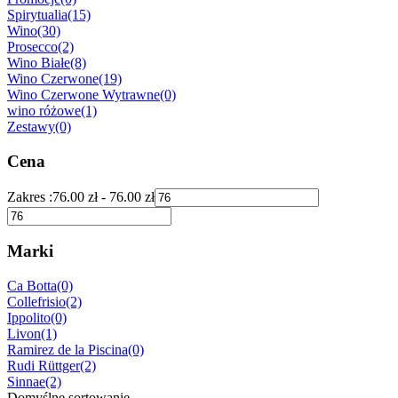
Spirytualia
(15)
Wino
(30)
Prosecco
(2)
Wino Białe
(8)
Wino Czerwone
(19)
Wino Czerwone Wytrawne
(0)
wino różowe
(1)
Zestawy
(0)
Cena
Zakres :
76.00
zł
-
76.00
zł
Marki
Ca Botta
(0)
Collefrisio
(2)
Ippolito
(0)
Livon
(1)
Ramirez de la Piscina
(0)
Rudi Rüttger
(2)
Sinnae
(2)
Domyślne sortowanie