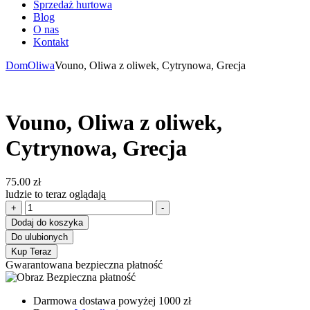
Sprzedaż hurtowa
Blog
O nas
Kontakt
Dom
Oliwa
Vouno, Oliwa z oliwek, Cytrynowa, Grecja
Vouno, Oliwa z oliwek,
Cytrynowa, Grecja
75.00
zł
ludzie to teraz oglądają
ilość
+
-
Vouno,
Dodaj do koszyka
Oliwa
Do ulubionych
z
Kup Teraz
oliwek,
Gwarantowana bezpieczna płatność
Cytrynowa,
Grecja
Darmowa dostawa powyżej 1000 zł