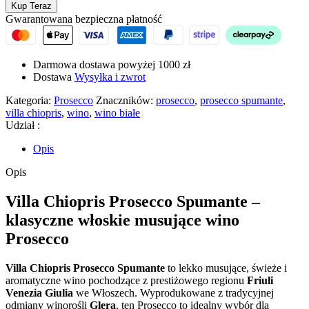
Kup Teraz
Spumante,
Gwarantowana bezpieczna płatność
wino
białe
Darmowa dostawa powyżej 1000 zł
Dostawa
Wysyłka i zwrot
Kategoria:
Prosecco
Znaczników:
prosecco
,
prosecco spumante
,
villa chiopris
,
wino
,
wino białe
Udział :
Opis
Opis
Villa Chiopris Prosecco Spumante –
klasyczne włoskie musujące wino
Prosecco
Villa Chiopris Prosecco Spumante
to lekko musujące, świeże i
aromatyczne wino pochodzące z prestiżowego regionu
Friuli
Venezia Giulia
we Włoszech. Wyprodukowane z tradycyjnej
odmiany winorośli
Glera
, ten Prosecco to idealny wybór dla