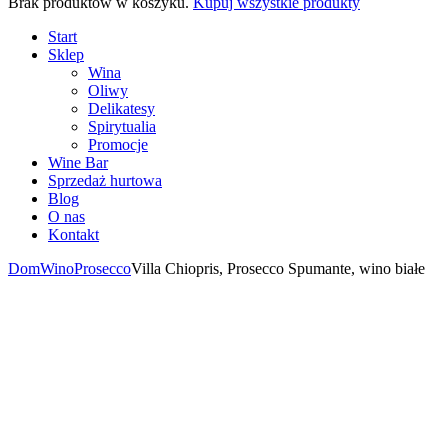
Brak produktów w koszyku.
Kupuj wszystkie produkty
Start
Sklep
Wina
Oliwy
Delikatesy
Spirytualia
Promocje
Wine Bar
Sprzedaż hurtowa
Blog
O nas
Kontakt
Dom
Wino
Prosecco
Villa Chiopris, Prosecco Spumante, wino białe