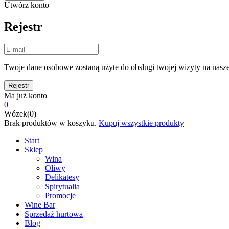
Utwórz konto
Rejestr
Twoje dane osobowe zostaną użyte do obsługi twojej wizyty na nasze
Ma już konto
0
Wózek(0)
Brak produktów w koszyku.
Kupuj wszystkie produkty
Start
Sklep
Wina
Oliwy
Delikatesy
Spirytualia
Promocje
Wine Bar
Sprzedaż hurtowa
Blog